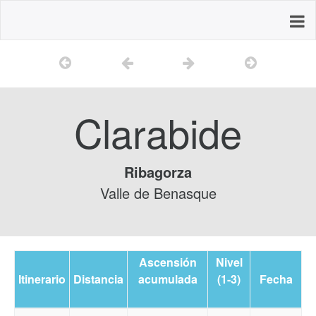
Clarabide
Ribagorza
Valle de Benasque
Ascensión
Nivel
Itinerario
Distancia
acumulada
(1-3)
Fecha