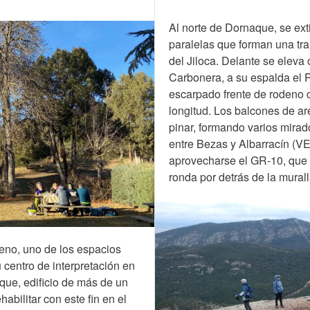
Al norte de Dornaque, se ex
paralelas que forman una tran
del Jiloca. Delante se eleva
Carbonera, a su espalda el P
escarpado frente de rodeno 
longitud. Los balcones de a
pinar, formando varios mirad
entre Bezas y Albarracín (VE
aprovecharse el GR-10, que 
ronda por detrás de la murall
eno, uno de los espacios
 centro de interpretación en
aque, edificio de más de un
abilitar con este fin en el