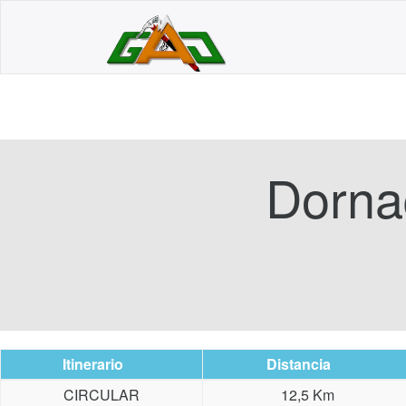
Dorna
Itinerario
Distancia
CIRCULAR
12,5 Km