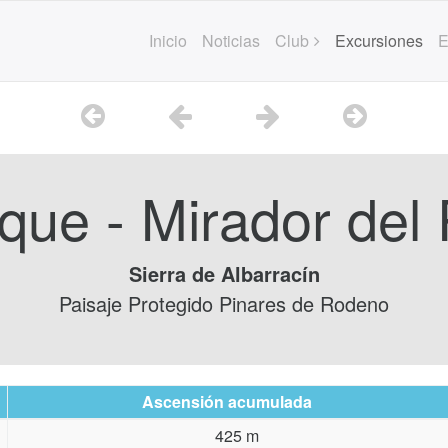
Inicio
Noticias
Club
Excursiones
E
que - Mirador del 
Sierra de Albarracín
Paisaje Protegido Pinares de Rodeno
Ascensión acumulada
425 m