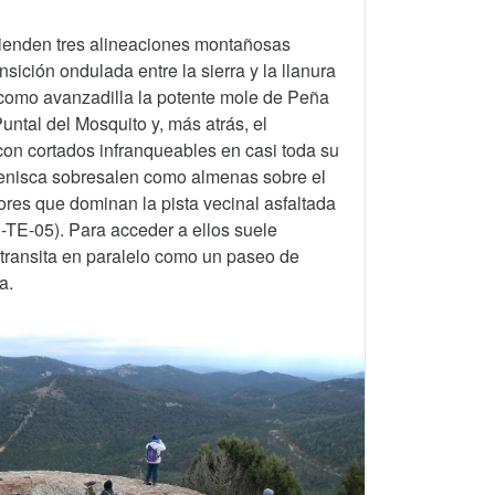
tienden tres alineaciones montañosas
sición ondulada entre la sierra y la llanura
 como avanzadilla la potente mole de Peña
untal del Mosquito y, más atrás, el
con cortados infranqueables en casi toda su
renisca sobresalen como almenas sobre el
ores que dominan la pista vecinal asfaltada
-TE-05). Para acceder a ellos suele
transita en paralelo como un paseo de
a.