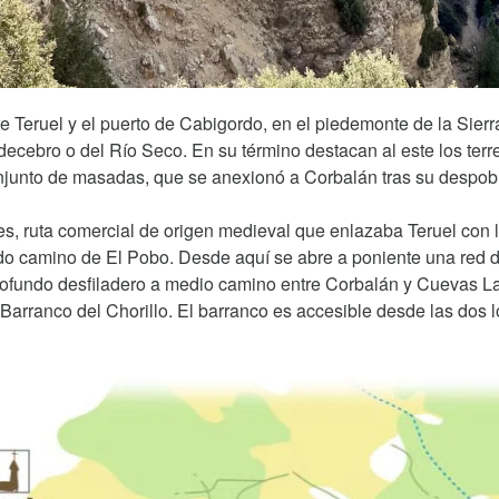
 Teruel y el puerto de Cabigordo, en el piedemonte de la Sierr
ecebro o del Río Seco. En su término destacan al este los terr
junto de masadas, que se anexionó a Corbalán tras su despobl
es, ruta comercial de origen medieval que enlazaba Teruel con l
o camino de El Pobo. Desde aquí se abre a poniente una red de
profundo desfiladero a medio camino entre Corbalán y Cuevas 
arranco del Chorillo. El barranco es accesible desde las dos 