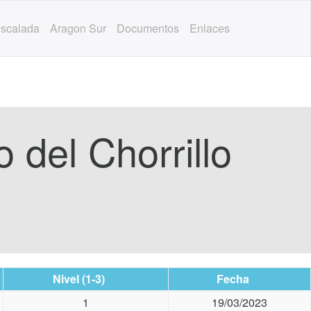
scalada
Aragon Sur
Documentos
Enlaces
 del Chorrillo
Nivel (1-3)
Fecha
1
19/03/2023