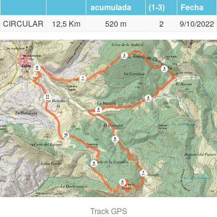
acumulada
(1-3)
Fecha
CIRCULAR
12,5 Km
520 m
2
9/10/2022
Track GPS