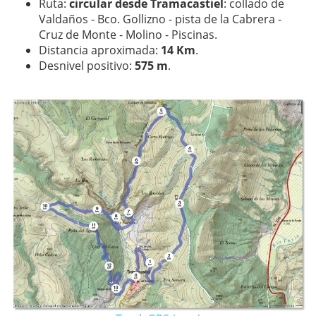
Ruta:
circular desde Tramacastiel
: collado de
Valdaños - Bco. Gollizno - pista de la Cabrera -
Cruz de Monte - Molino - Piscinas.
Distancia aproximada:
14 Km
.
Desnivel positivo:
575 m
.