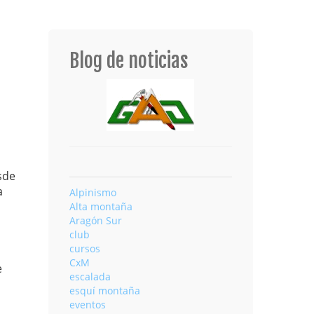
Blog de noticias
sde
a
Alpinismo
Alta montaña
Aragón Sur
club
cursos
CxM
e
escalada
esquí montaña
eventos