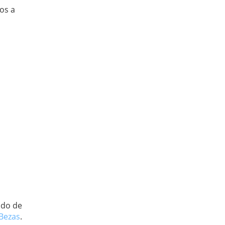
os a
o
ado de
 Bezas
.