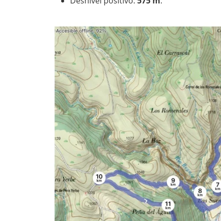
Desnivel positivo:
575 m
.